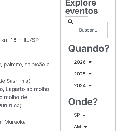
Explore
eventos
 km 18 – Itú/SP
Quando?
2026
 palmito, salpicão e
2025
de Sashimis)
2024
o, Lagarto ao molho
ao molho de
Onde?
Pururuca)
SP
on Muraoka
AM