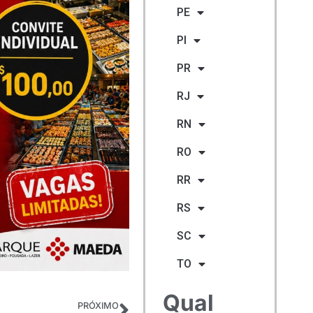
PE
PI
PR
RJ
RN
RO
RR
RS
SC
TO
Qual
PRÓXIMO