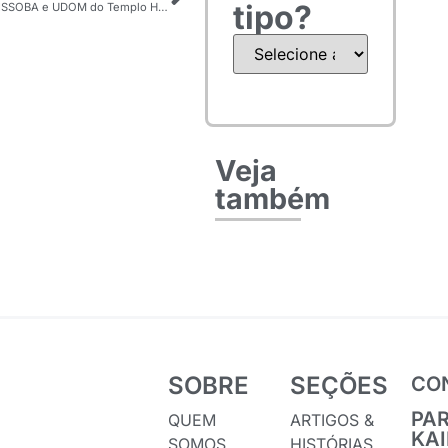
tipo?
É neste Domingo YAKISSOBA e UDOM do Templo Honpa Hongwanji da Noroeste de Araçatuba-SP
Veja
também
SOBRE
SEÇÕES
CO
PA
QUEM
ARTIGOS &
KA
SOMOS
HISTÓRIAS