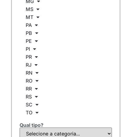
MG
MS
MT
PA
PB
PE
PI
PR
RJ
RN
RO
RR
RS
SC
TO
Qual tipo?