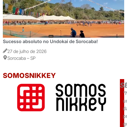
Sucesso absoluto no Undokai de Sorocaba!
27 de julho de 2026
Sorocaba – SP
SOMOSNIKKEY
S
“
u
d
p
g