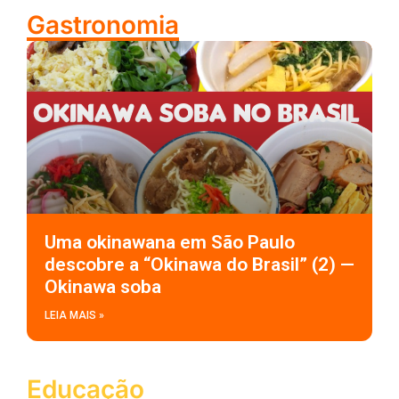
Gastronomia
Uma okinawana em São Paulo
descobre a “Okinawa do Brasil” (2) —
Okinawa soba
LEIA MAIS »
Educação