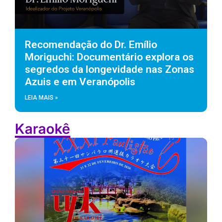
Recomendação do Dr. Emílio
Moriguchi: Documentário explora os
segredos da longevidade nas Zonas
Azuis e em Veranópolis
LEIA MAIS »
Karaokê