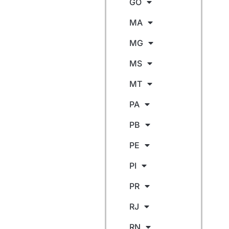
GO
MA
MG
MS
MT
PA
PB
PE
PI
PR
RJ
RN