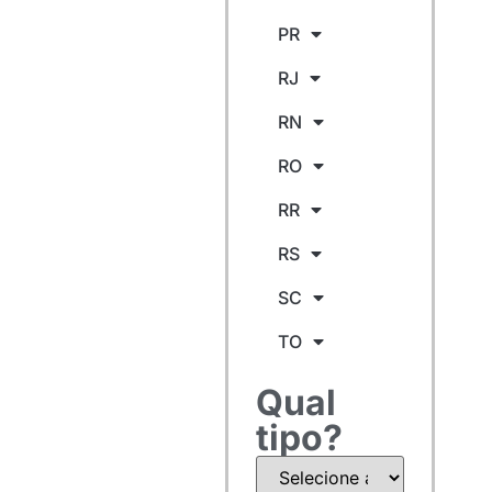
PR
RJ
RN
RO
RR
RS
SC
TO
Qual
tipo?