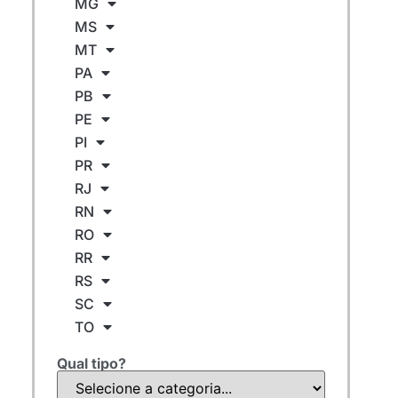
MG
MS
MT
PA
PB
PE
PI
PR
RJ
RN
RO
RR
RS
SC
TO
Qual tipo?