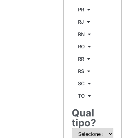
PR
RJ
RN
RO
RR
RS
SC
TO
Qual
tipo?