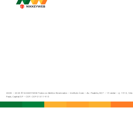
2008 – 2026 © NIKKEYWEB Todos os Direitos Reservados – Instituto Ícaro – Av. Paulista, 807 – 15 andar – cj. 1513, São
Paulo, Capital/SP – CEP.: CEP 01311-915