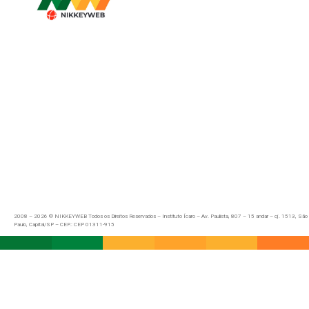
2008 – 2026 © NIKKEYWEB Todos os Direitos Reservados – Instituto Ícaro – Av. Paulista, 807 – 15 andar – cj. 1513, São
Paulo, Capital/SP – CEP.: CEP 01311-915