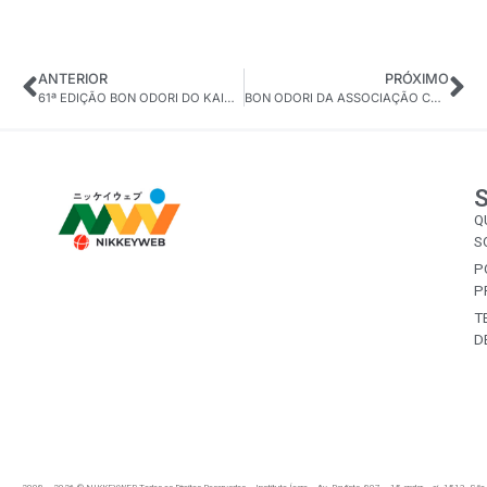
ANTERIOR
PRÓXIMO
61ª EDIÇÃO BON ODORI DO KAIKAN DE SANTA FÉ DO SUL-SP ”TRADIÇÃO & CULTURA”
BON ODORI DA ASSOCIAÇÃO CULTURAL SOL NASCENTE ‘ASAHI’-AM
Q
S
P
P
T
D