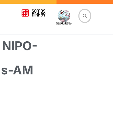
 NIPO-
us-AM