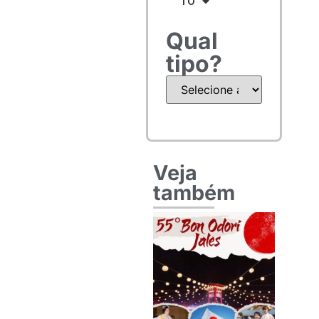
TO
Qual
tipo?
Veja
também