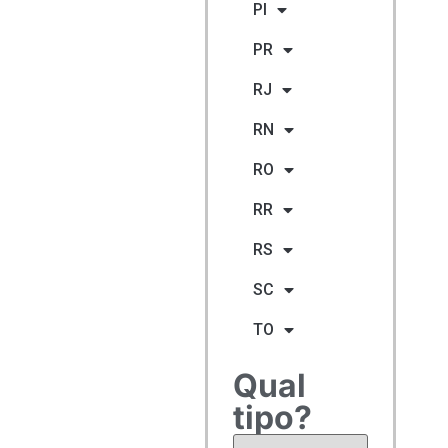
PI
PR
RJ
RN
RO
RR
RS
SC
TO
Qual
tipo?