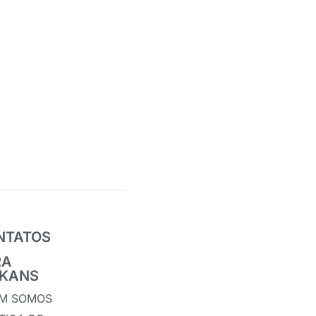
NTATOS
RA
IKANS
M SOMOS