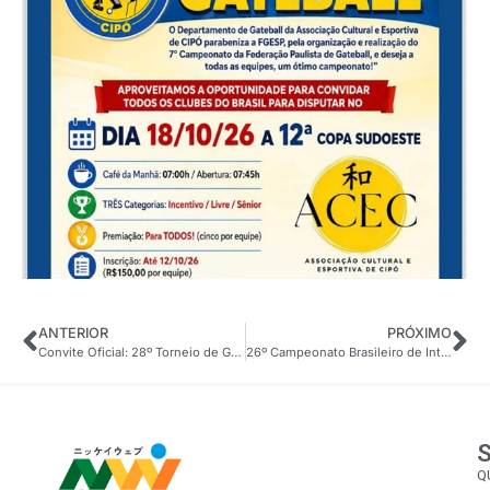
ANTERIOR
PRÓXIMO
Convite Oficial: 28º Torneio de Gateball “24 de Junho” em Santa Fé do Sul-SP
26º Campeonato Brasileiro de Interclubes ‘Juvenil Aberto’ de Beisebol
Q