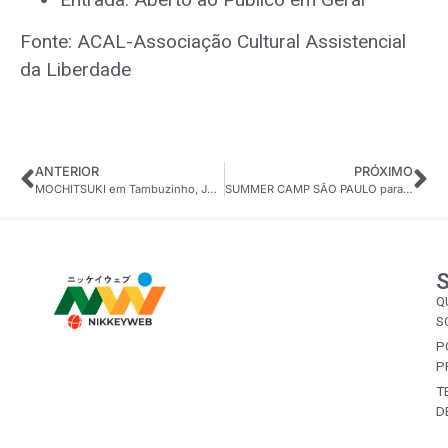
Fonte: ACAL-Associação Cultural Assistencial
da Liberdade
ANTERIOR
PRÓXIMO
MOCHITSUKI em Tambuzinho, João Pessoa/PB
SUMMER CAMP SÃO PAULO para praticantes de Beisebol e Softbol de todas as idades
Q
S
P
P
T
D