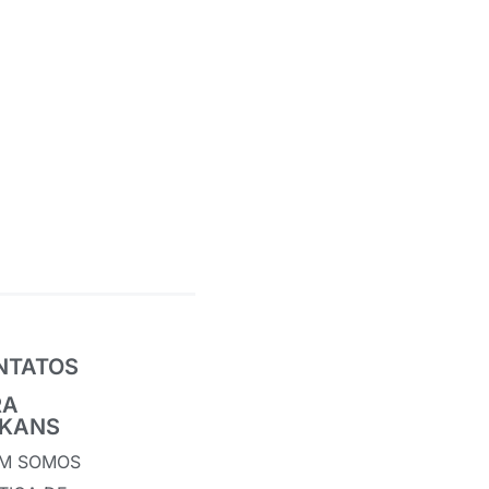
NTATOS
RA
IKANS
M SOMOS