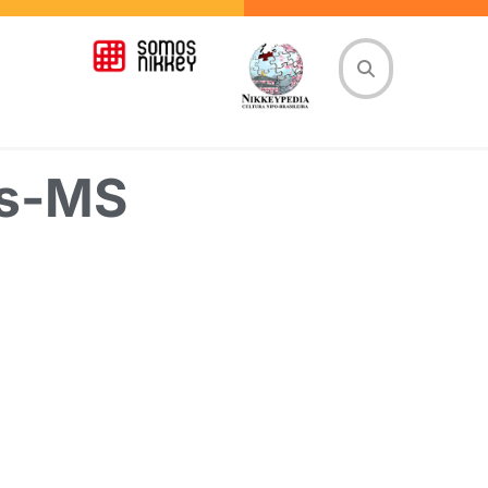
os-MS