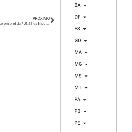
BA
DF
PRÓXIMO
Mega Bazar Beneficente em prol da FUNSS da Nipo Jundiaí-SP
ES
GO
MA
MG
MS
MT
PA
PB
PE