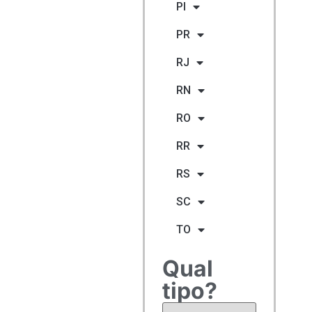
PI
PR
RJ
RN
RO
RR
RS
SC
TO
Qual
tipo?