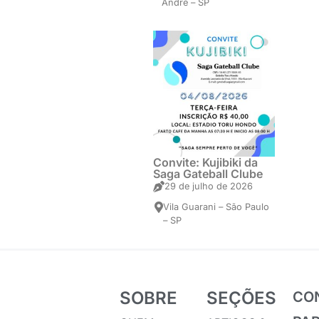
André – SP
Convite: Kujibiki da
Saga Gateball Clube
29 de julho de 2026
Vila Guarani – São Paulo
– SP
SOBRE
SEÇÕES
CO