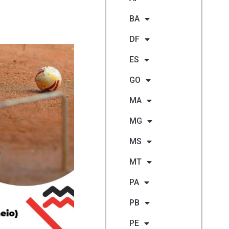
BA
DF
ES
GO
MA
MG
MS
MT
PA
PB
PE