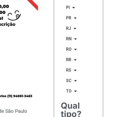
PI
PR
RJ
RN
RO
RR
RS
SC
TO
Qual
de São Paulo
tipo?