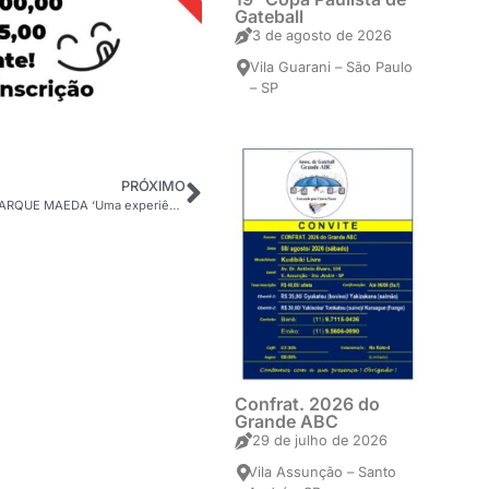
Gateball
3 de agosto de 2026
Vila Guarani – São Paulo
– SP
PRÓXIMO
NOITE DO SUSHI NO PARQUE MAEDA ‘Uma experiência gastronômica especial para quem aprecia os sabores delicados e a tradição da culinária oriental’
Confrat. 2026 do
Grande ABC
29 de julho de 2026
Vila Assunção – Santo