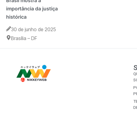
Brasil mostra a
importância da justiça
histórica
30 de junho de 2025
Brasília – DF
Q
S
P
P
T
D