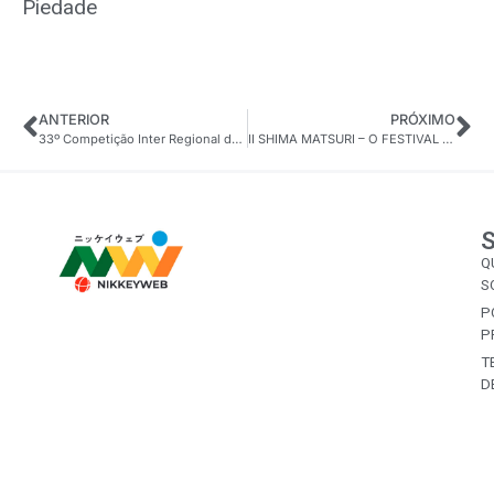
Piedade
ANTERIOR
PRÓXIMO
33º Competição Inter Regional de Atletismo Master Nikkey ANASP
II SHIMA MATSURI – O FESTIVAL DA ILHA
Q
S
P
P
T
D