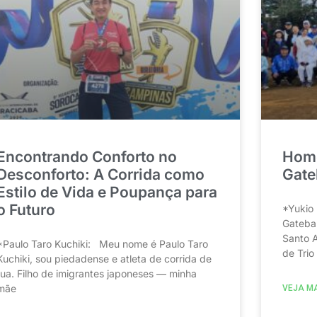
Encontrando Conforto no
Home
Desconforto: A Corrida como
Gate
Estilo de Vida e Poupança para
o Futuro
*Yukio
Gatebal
Santo A
*Paulo Taro Kuchiki: Meu nome é Paulo Taro
de Trio
Kuchiki, sou piedadense e atleta de corrida de
rua. Filho de imigrantes japoneses — minha
mãe
VEJA MA