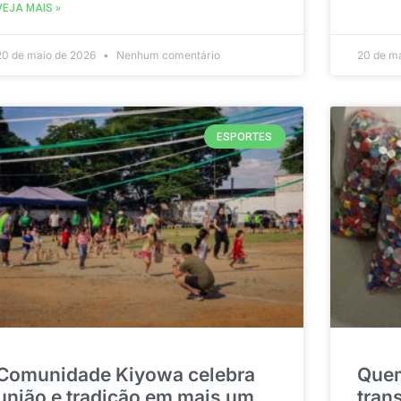
VEJA MAIS »
20 de maio de 2026
Nenhum comentário
20 de m
ESPORTES
Comunidade Kiyowa celebra
Quem
união e tradição em mais um
tran