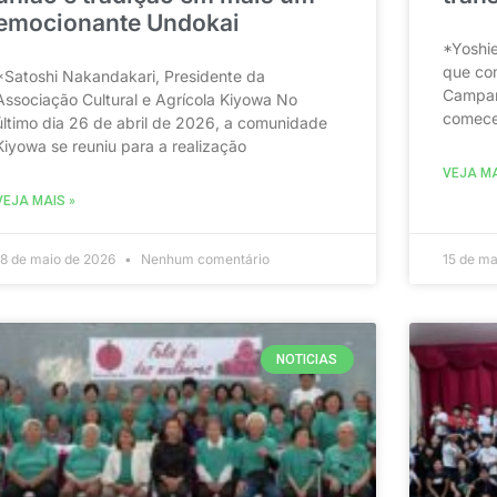
emocionante Undokai
*Yoshie
que com
*Satoshi Nakandakari, Presidente da
Campan
Associação Cultural e Agrícola Kiyowa No
comecei
último dia 26 de abril de 2026, a comunidade
Kiyowa se reuniu para a realização
VEJA MA
VEJA MAIS »
18 de maio de 2026
Nenhum comentário
15 de m
NOTICIAS