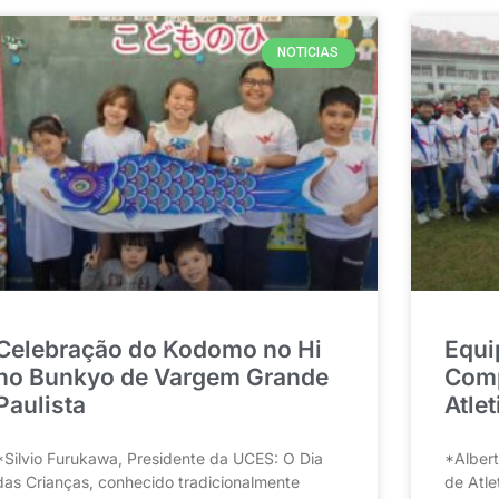
NOTICIAS
Celebração do Kodomo no Hi
Equi
no Bunkyo de Vargem Grande
Comp
Paulista
Atle
*Silvio Furukawa, Presidente da UCES: O Dia
*Albert
das Crianças, conhecido tradicionalmente
de Atle