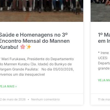
Saúde e Homenagens no 3º
1º M
Encontro Mensal do Mannen
em I
Kurabu!
* Irene
UCES: 
* Mari Furukawa, Presidente do Departamento
Depart
do Mannen Kurabu (3a. Idade) do Bunkyo de
grande 
Vargem Grande Paulista: No dia 05/03/2026,
vivemos um dia inesquecível
VEJA MA
VEJA MAIS »
12 de maio de 2026
Nenhum comentário
11 de ma