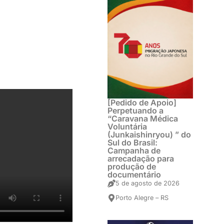
[Pedido de Apoio]
Perpetuando a
“Caravana Médica
Voluntária
(Junkaishinryou) ” do
Sul do Brasil:
Campanha de
arrecadação para
produção de
documentário
5 de agosto de 2026
Porto Alegre – RS