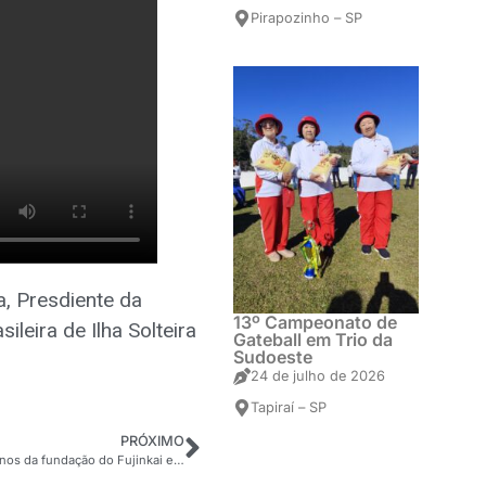
Pirapozinho – SP
a, Presdiente da
13º Campeonato de
leira de Ilha Solteira
Gateball em Trio da
Sudoeste
24 de julho de 2026
Tapiraí – SP
PRÓXIMO
Comemoração de 75 anos da fundação do Fujinkai e homenagens às ex presidentes do Kaikan de Vargem Grande Paulista