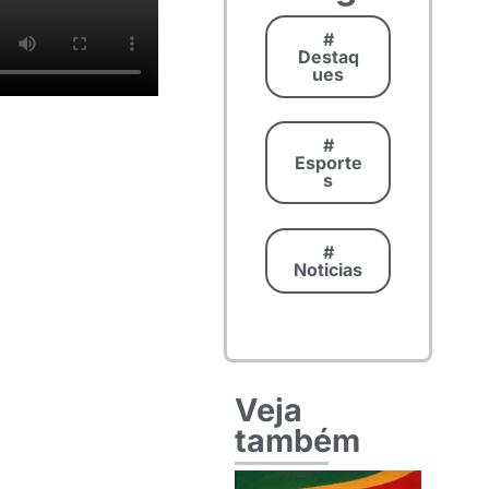
#
Destaq
ues
#
Esporte
s
#
Noticias
Veja
também