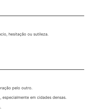
io, hesitação ou sutileza.
ração pelo outro.
l, especialmente em cidades densas.
a
.