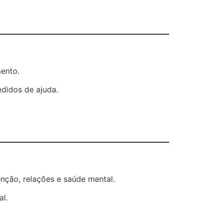
mento.
didos de ajuda.
enção, relações e saúde mental.
al.