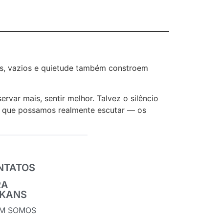
sas, vazios e quietude também constroem
ar mais, sentir melhor. Talvez o silêncio
ra que possamos realmente escutar — os
NTATOS
RA
IKANS
M SOMOS