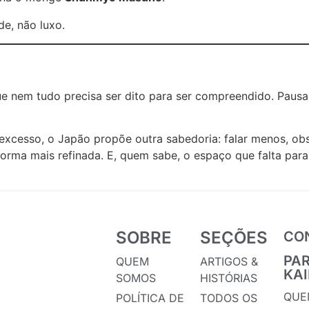
de, não luxo.
que nem tudo precisa ser dito para ser compreendido. Pau
sso, o Japão propõe outra sabedoria: falar menos, observ
orma mais refinada. E, quem sabe, o espaço que falta pa
SOBRE
SEÇÕES
CO
PA
QUEM
ARTIGOS &
KA
SOMOS
HISTÓRIAS
QUE
POLÍTICA DE
TODOS OS