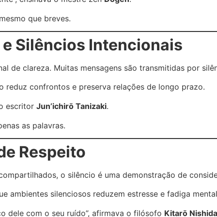
, mesmo que breves.
e Silêncios Intencionais
al de clareza. Muitas mensagens são transmitidas por silênc
lo reduz confrontos e preserva relações de longo prazo.
 o escritor
Jun’ichirō Tanizaki
.
penas as palavras.
de Respeito
compartilhados, o silêncio é uma demonstração de conside
ue ambientes silenciosos reduzem estresse e fadiga menta
o dele com o seu ruído”, afirmava o filósofo
Kitarō Nishid