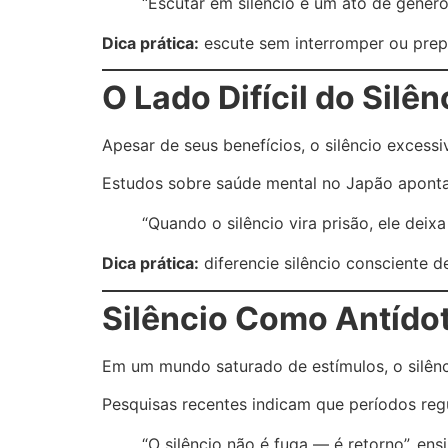
“Escutar em silêncio é um ato de genero
Dica prática:
escute sem interromper ou prepa
O Lado Difícil do Silên
Apesar de seus benefícios, o silêncio excess
Estudos sobre saúde mental no Japão apontam
“Quando o silêncio vira prisão, ele deixa
Dica prática:
diferencie silêncio consciente d
Silêncio Como Antído
Em um mundo saturado de estímulos, o silênci
Pesquisas recentes indicam que períodos regu
“O silêncio não é fuga — é retorno”, en