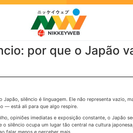
ncio: por que o Japão v
 No Japão, silêncio é linguagem. Ele não representa vazio
o — está ali para que algo respire.
o, opiniões imediatas e exposição constante, o Japão segu
 o silêncio ocupa um lugar tão central na cultura japonesa
o falar menos e perceber mais.