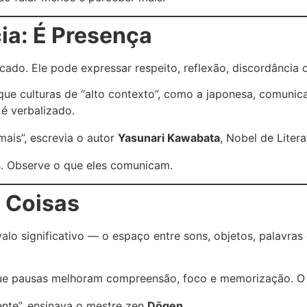
ia: É Presença
ificado. Ele pode expressar respeito, reflexão, discordânc
 que culturas de “alto contexto”, como a japonesa, comunic
é verbalizado.
mais”, escrevia o autor
Yasunari Kawabata
, Nobel de Litera
s. Observe o que eles comunicam.
s Coisas
alo significativo — o espaço entre sons, objetos, palavras
que pausas melhoram compreensão, foco e memorização. O 
nte”, ensinava o mestre zen
Dōgen
.