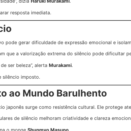
sidade”, dizia
Haruki Murakami
.
rar resposta imediata.
cio
ivo pode gerar dificuldade de expressão emocional e isola
 que a valorização extrema do silêncio pode dificultar pe
 de ser beleza”, alerta
Murakami
.
e silêncio imposto.
to ao Mundo Barulhento
o japonês surge como resistência cultural. Ele protege at
lares de silêncio melhoram criatividade e clareza emocion
sina o monge
Shunmyo Masuno
.