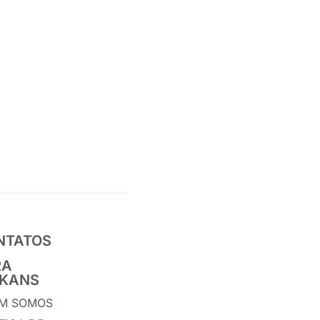
NTATOS
RA
IKANS
M SOMOS