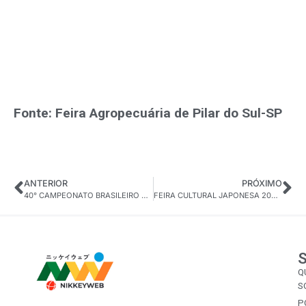
Fonte: Feira Agropecuária de Pilar do Sul-SP
ANTERIOR
PRÓXIMO
40° CAMPEONATO BRASILEIRO DE KARAOKÊ a ser realizado no mês de julho em Arujá-SP
FEIRA CULTURAL JAPONESA 2025 de Rondônia-RO
Q
S
P