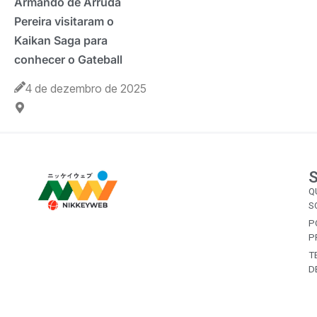
Armando de Arruda
Pereira visitaram o
Kaikan Saga para
conhecer o Gateball
4 de dezembro de 2025
Q
S
P
P
T
D