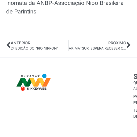
Inomata da ANBP-Associação Nipo Brasileira
de Parintins
ANTERIOR
PRÓXIMO
2ª EDIÇÃO DO ”RIO NIPPON”
AKIMATSURI ESPERA RECEBER CERCA DE 135 MIL PESSOAS EM DOIS FINAIS DE SEMANA
Q
S
P
P
T
D