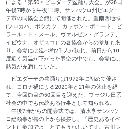
による「第50回ピエダーデ盆踊り大会」が28日
午後7時から午後11時、サンパウロ州ピエダー
デ市の同協会会館にて開催された。聖南西地域
(ソロカバ、ボツカツ、カッポン・ボニート、ピ
ラール・ド・スール、ヴァルゼン・グランデ、
イビウナ、オザスコ）の各協会からの参加もあ
り、会場には延べ約2千人が訪れ、前日から10
度近く気温が下がった寒空の中でも、会場には
熱気が充満していた。
ピエダーデの盆踊りは1972年に初めて催さ
れ、コロナ禍による2020年と21年の休止を経
て、今回節目の50回目を迎えた。ブラジル日系
社会の中でも伝統ある行事として知られる。
午後7時からの開会式では、清水享サンパウ
ロ総領事が櫓の上から挨拶し、「歴史あるイベ
ントに参加でき、とてもうれしいです。古川シ