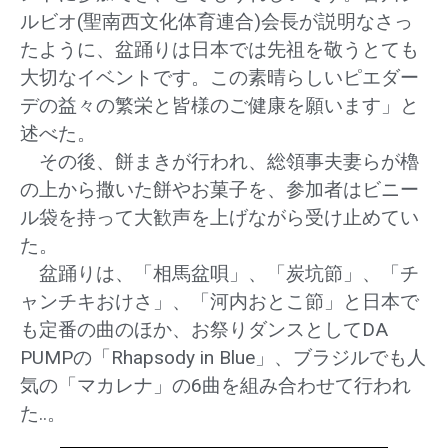
ルビオ(聖南西文化体育連合)会長が説明なさっ
たように、盆踊りは日本では先祖を敬うとても
大切なイベントです。この素晴らしいピエダー
デの益々の繁栄と皆様のご健康を願います」と
述べた。
その後、餅まきが行われ、総領事夫妻らが櫓
の上から撒いた餅やお菓子を、参加者はビニー
ル袋を持って大歓声を上げながら受け止めてい
た。
盆踊りは、「相馬盆唄」、「炭坑節」、「チ
ャンチキおけさ」、「河内おとこ節」と日本で
も定番の曲のほか、お祭りダンスとしてDA
PUMPの「Rhapsody in Blue」、ブラジルでも人
気の「マカレナ」の6曲を組み合わせて行われ
た..。