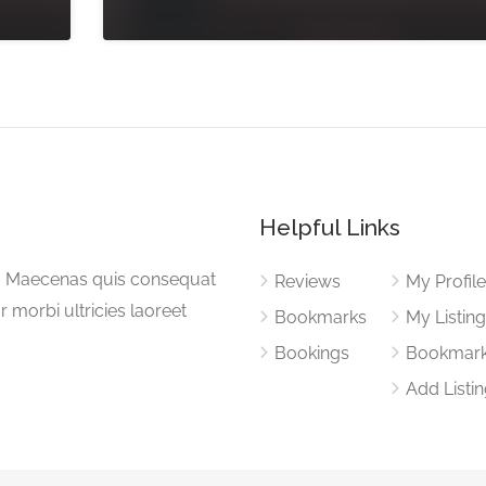
Helpful Links
a. Maecenas quis consequat
Reviews
My Profil
or morbi ultricies laoreet
Bookmarks
My Listin
Bookings
Bookmar
Add Listi