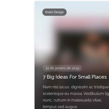
Room Design
22 de janeiro de 2019
7 Big Ideas For Small Places
Nam nisl lacus, dignissim ac tristique
scelerisque eu massa. Vestibulum li
nunc, rutrum in malesuada vitae,
tempus sed augue.