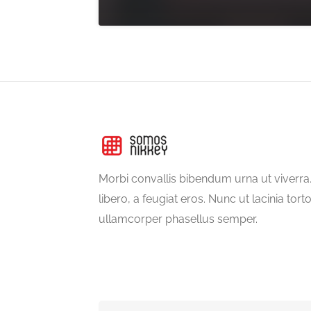
Morbi convallis bibendum urna ut viverr
libero, a feugiat eros. Nunc ut lacinia tort
ullamcorper phasellus semper.