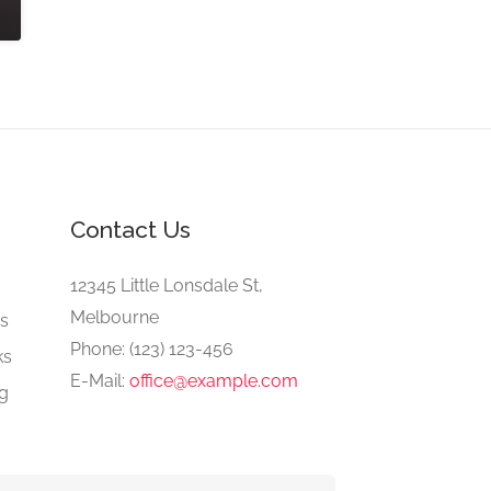
Contact Us
e
12345 Little Lonsdale St,
Melbourne
gs
Phone: (123) 123-456
ks
E-Mail:
office@example.com
ng