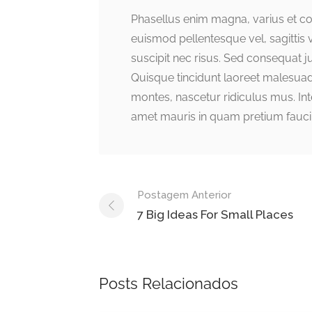
Phasellus enim magna, varius et comm
euismod pellentesque vel, sagittis v
suscipit nec risus. Sed consequat 
Quisque tincidunt laoreet malesuad
montes, nascetur ridiculus mus. Inte
amet mauris in quam pretium fauci
Navegação
Postagem Anterior
do
7 Big Ideas For Small Places
post
Posts Relacionados