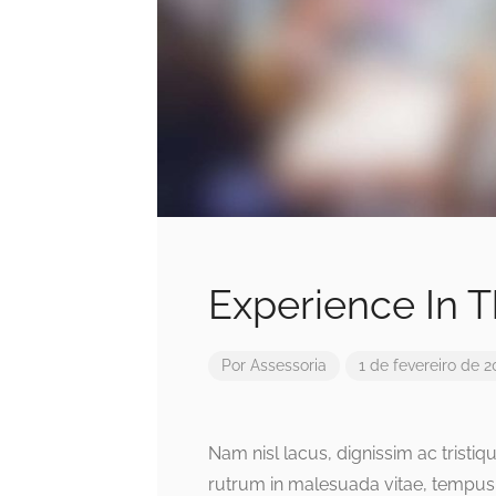
Experience In T
Por
Assessoria
1 de fevereiro de 2
Nam nisl lacus, dignissim ac tristi
rutrum in malesuada vitae, tempus