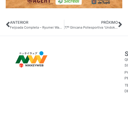
ANTERIOR
PRÓXIMO
Feijoada Completa – Ryumei Wadaiko Nipo Araçatuba
77º Gincana Poliesportiva ‘Undokai’ de Piedade
Q
S
P
P
T
D